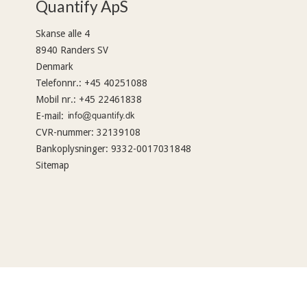
Quantify ApS
Skanse alle 4
8940 Randers SV
Denmark
Telefonnr.
:
+45 40251088
Mobil nr.
:
+45 22461838
E-mail
:
CVR-nummer
:
32139108
Bankoplysninger
:
9332-0017031848
Sitemap